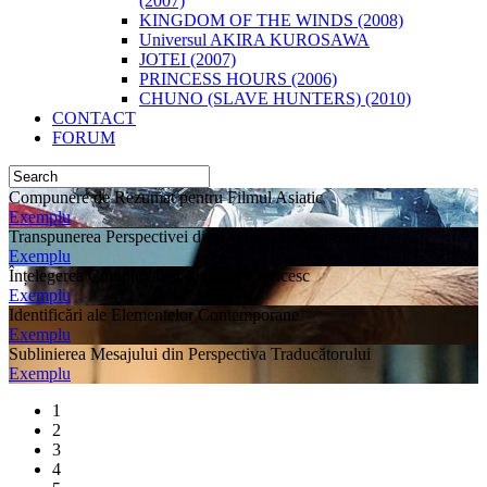
(2007)
KINGDOM OF THE WINDS (2008)
Universul AKIRA KUROSAWA
JOTEI (2007)
PRINCESS HOURS (2006)
CHUNO (SLAVE HUNTERS) (2010)
CONTACT
FORUM
Compunere de Rezumat pentru Filmul Asiatic
Exemplu
Transpunerea Perspectivei din Unghiul Regizorului
Exemplu
Înțelegerea Complexității Jocului Actoricesc
Exemplu
Identificări ale Elementelor Contemporane
Exemplu
Sublinierea Mesajului din Perspectiva Traducătorului
Exemplu
1
2
3
4