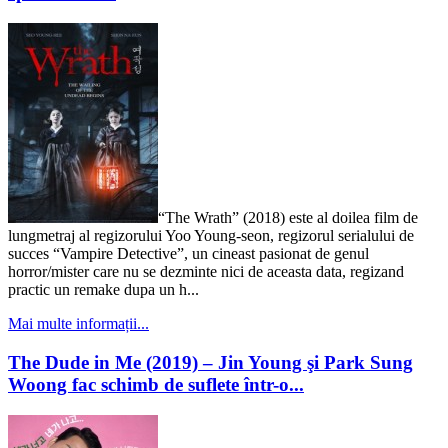
“The Wrath” (2018) este al doilea film de
lungmetraj al regizorului Yoo Young-seon, regizorul serialului de
succes “Vampire Detective”, un cineast pasionat de genul
horror/mister care nu se dezminte nici de aceasta data, regizand
practic un remake dupa un h...
Mai multe informații...
The Dude in Me (2019) – Jin Young şi Park Sung
Woong fac schimb de suflete într-o...