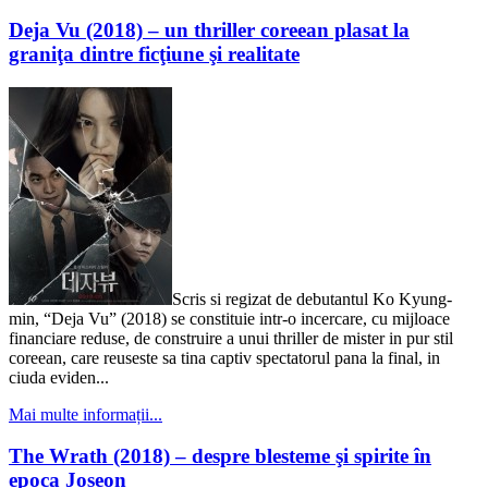
Deja Vu (2018) – un thriller coreean plasat la
graniţa dintre ficţiune şi realitate
Scris si regizat de debutantul Ko Kyung-
min, “Deja Vu” (2018) se constituie intr-o incercare, cu mijloace
financiare reduse, de construire a unui thriller de mister in pur stil
coreean, care reuseste sa tina captiv spectatorul pana la final, in
ciuda eviden...
Mai multe informații...
The Wrath (2018) – despre blesteme şi spirite în
epoca Joseon