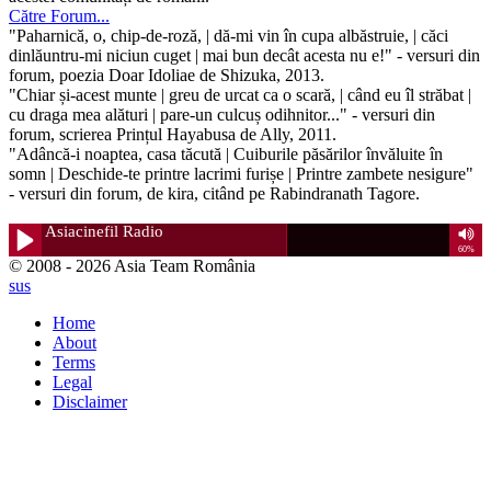
Către Forum...
"Paharnică, o, chip-de-roză, | dă-mi vin în cupa albăstruie, | căci
dinlăuntru-mi niciun cuget | mai bun decât acesta nu e!" - versuri din
forum, poezia Doar Idoliae de Shizuka, 2013.
"Chiar și-acest munte | greu de urcat ca o scară, | când eu îl străbat |
cu draga mea alături | pare-un culcuș odihnitor..." - versuri din
forum, scrierea Prințul Hayabusa de Ally, 2011.
"Adâncă-i noaptea, casa tăcută | Cuiburile păsărilor învăluite în
somn | Deschide-te printre lacrimi furișe | Printre zambete nesigure"
- versuri din forum, de kira, citând pe Rabindranath Tagore.
© 2008 - 2026 Asia Team România
sus
Home
About
Terms
Legal
Disclaimer