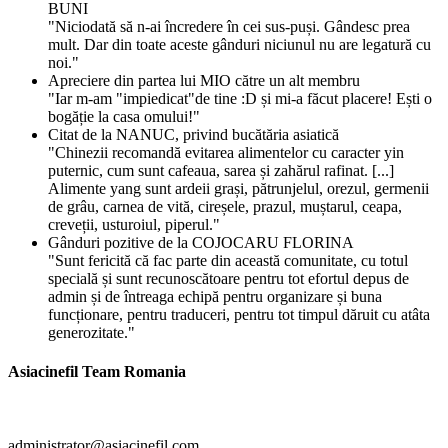
BUNI
"Niciodată să n-ai încredere în cei sus-puși. Gândesc prea
mult. Dar din toate aceste gânduri niciunul nu are legatură cu
noi."
Apreciere din partea lui MIO către un alt membru
"Iar m-am "impiedicat"de tine :D și mi-a făcut placere! Ești o
bogăție la casa omului!"
Citat de la NANUC, privind bucătăria asiatică
"Chinezii recomandă evitarea alimentelor cu caracter yin
puternic, cum sunt cafeaua, sarea și zahărul rafinat. [...]
Alimente yang sunt ardeii grași, pătrunjelul, orezul, germenii
de grâu, carnea de vită, cireșele, prazul, muștarul, ceapa,
creveții, usturoiul, piperul."
Gânduri pozitive de la COJOCARU FLORINA
"Sunt fericită că fac parte din această comunitate, cu totul
specială și sunt recunoscătoare pentru tot efortul depus de
admin și de întreaga echipă pentru organizare și buna
funcționare, pentru traduceri, pentru tot timpul dăruit cu atâta
generozitate."
Asiacinefil Team Romania
forum.asiacinefil.com
administrator
@
asiacinefil
.
com