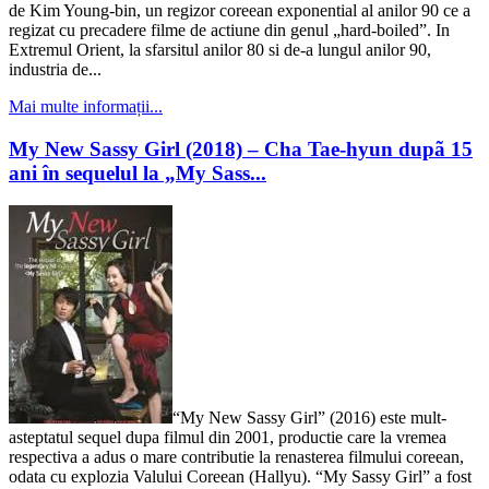
de Kim Young-bin, un regizor coreean exponential al anilor 90 ce a
regizat cu precadere filme de actiune din genul „hard-boiled”. In
Extremul Orient, la sfarsitul anilor 80 si de-a lungul anilor 90,
industria de...
Mai multe informații...
My New Sassy Girl (2018) – Cha Tae-hyun dupã 15
ani în sequelul la „My Sass...
“My New Sassy Girl” (2016) este mult-
asteptatul sequel dupa filmul din 2001, productie care la vremea
respectiva a adus o mare contributie la renasterea filmului coreean,
odata cu explozia Valului Coreean (Hallyu). “My Sassy Girl” a fost