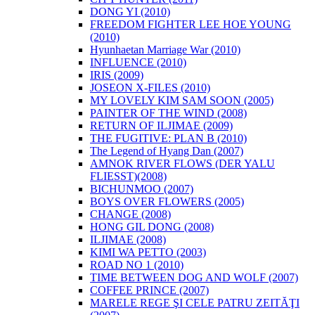
DONG YI (2010)
FREEDOM FIGHTER LEE HOE YOUNG
(2010)
Hyunhaetan Marriage War (2010)
INFLUENCE (2010)
IRIS (2009)
JOSEON X-FILES (2010)
MY LOVELY KIM SAM SOON (2005)
PAINTER OF THE WIND (2008)
RETURN OF ILJIMAE (2009)
THE FUGITIVE: PLAN B (2010)
The Legend of Hyang Dan (2007)
AMNOK RIVER FLOWS (DER YALU
FLIESST)(2008)
BICHUNMOO (2007)
BOYS OVER FLOWERS (2005)
CHANGE (2008)
HONG GIL DONG (2008)
ILJIMAE (2008)
KIMI WA PETTO (2003)
ROAD NO 1 (2010)
TIME BETWEEN DOG AND WOLF (2007)
COFFEE PRINCE (2007)
MARELE REGE ŞI CELE PATRU ZEITĂŢI