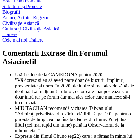
Asia Team Romania
Subtitrări și Proiecte
Biografii
Actori, Actrițe, Regizori
Civilizație Asiatică
Cultura și Civilizația Asiatică
Trailere
Cele mai noi Trailere
Comentarii Extrase din Forumul
Asiacinefil
Urări calde de la CAMEDONA pentru 2020
"Vă doresc și eu să aveți parte doar de bucurii, împliniri,
prosperitate și noroc în 2020, de iubire și mai ales de sănătate
deplină! La mulți ani! Tuturor, celor care mai postează sau
doar intră rar pe forum dar mai ales celor care muncesc să-l
țină în viață.
MIIUTACHAN recomandă vizitarea Taiwan-ului.
"Admirați priveliștea din vârful clădirii Taipei 101, pentru o
prioadă de timp cea mai înaltă clădire din lume. Puteți lua
liftul (cel mai rapid din lume) până la Observatorul de la
ultimul etaj."
Expresie din filmul Chuno (ep22) care i-a rămas în minte lui