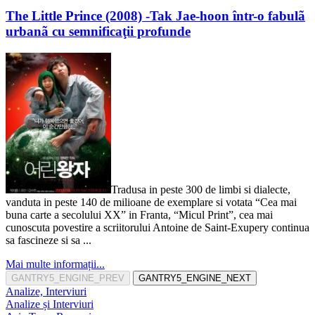
The Little Prince (2008) -Tak Jae-hoon într-o fabulã
urbanã cu semnificaţii profunde
Tradusa in peste 300 de limbi si dialecte,
vanduta in peste 140 de milioane de exemplare si votata “Cea mai
buna carte a secolului XX” in Franta, “Micul Print”, cea mai
cunoscuta povestire a scriitorului Antoine de Saint-Exupery continua
sa fascineze si sa ...
Mai multe informații...
GANTRY5_ENGINE_PREV
GANTRY5_ENGINE_NEXT
Analize, Interviuri
Analize și Interviuri