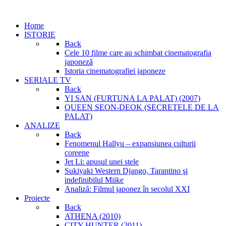
Home
ISTORIE
Back
Cele 10 filme care au schimbat cinematografia
japonezã
Istoria cinematografiei japoneze
SERIALE TV
Back
YI SAN (FURTUNA LA PALAT) (2007)
QUEEN SEON-DEOK (SECRETELE DE LA
PALAT)
ANALIZE
Back
Fenomenul Hallyu – expansiunea culturii
coreene
Jet Li: apusul unei stele
Sukiyaki Western Django, Tarantino şi
indefinibilul Miike
Analizã: Filmul japonez în secolul XXI
Proiecte
Back
ATHENA (2010)
CITY HUNTER (2011)