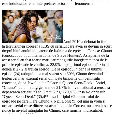
este induiosatoare iar interpretarea actorilor – fenomenala.
Anul 2010 a debutat in forta
la televiziunea coreeana KBS cu serialul care avea sa devina in scurt
timpul hitul anului in materie de k-drama de epoca in Coreea: Chuno
(cunoscut cu titlul international de Slave Hunters). Asteptarile de la
acest serial au fost foarte mari, iar ratingurile inregistrate inca de la
primele episoade le confirma: 22,9% dupa primul episod, 24,8% al
doilea si 27,2 al treilea episod. De la episodul 4 pana la ultimul
episod (24) ratingul nu a mai scazut sub 30%, Chuno devenind al
treilea cel mai vizionat serial din toate timpurile din peninsula
coreeana, dupa Jewel in the Palace si Queen Seon-Deok.. Astfel,
“Chuno”, cu un rating general de 31,7% la nivel national a reusit sa
depaseasca serialul “The Great King” (29,4%), insa s-a oprit sub
“Queen Seon-Deok” (35,4% insa la triplul-62- numarului de
episoade pe care il are Chuno.). Nici Dong Yi, cel mai in voga si
urmarit serial ce se difuzeaza actualmente in Coreea, nu a reusit sa se
ridice la nivelul ratingului lui Chuno, care ramane, indiscutabil,