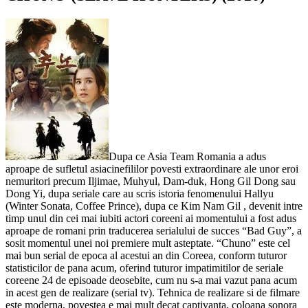
Dupa ce Asia Team Romania a adus
aproape de sufletul asiacinefililor povesti extraordinare ale unor eroi
nemuritori precum Iljimae, Muhyul, Dam-duk, Hong Gil Dong sau
Dong Yi, dupa seriale care au scris istoria fenomenului Hallyu
(Winter Sonata, Coffee Prince), dupa ce Kim Nam Gil , devenit intre
timp unul din cei mai iubiti actori coreeni ai momentului a fost adus
aproape de romani prin traducerea serialului de succes “Bad Guy”, a
sosit momentul unei noi premiere mult asteptate. “Chuno” este cel
mai bun serial de epoca al acestui an din Coreea, conform tuturor
statisticilor de pana acum, oferind tuturor impatimitilor de seriale
coreene 24 de episoade deosebite, cum nu s-a mai vazut pana acum
in acest gen de realizare (serial tv). Tehnica de realizare si de filmare
este moderna, povestea e mai mult decat captivanta, coloana sonora