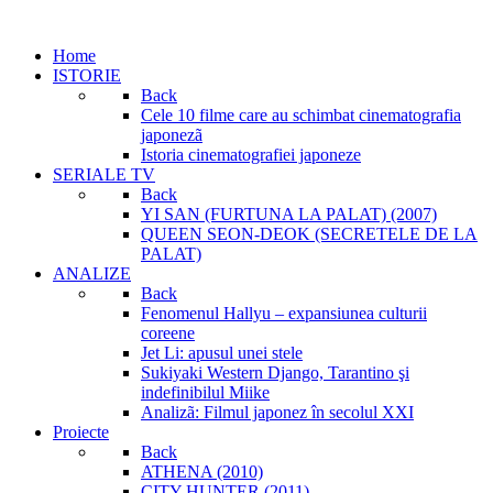
Home
ISTORIE
Back
Cele 10 filme care au schimbat cinematografia
japonezã
Istoria cinematografiei japoneze
SERIALE TV
Back
YI SAN (FURTUNA LA PALAT) (2007)
QUEEN SEON-DEOK (SECRETELE DE LA
PALAT)
ANALIZE
Back
Fenomenul Hallyu – expansiunea culturii
coreene
Jet Li: apusul unei stele
Sukiyaki Western Django, Tarantino şi
indefinibilul Miike
Analizã: Filmul japonez în secolul XXI
Proiecte
Back
ATHENA (2010)
CITY HUNTER (2011)