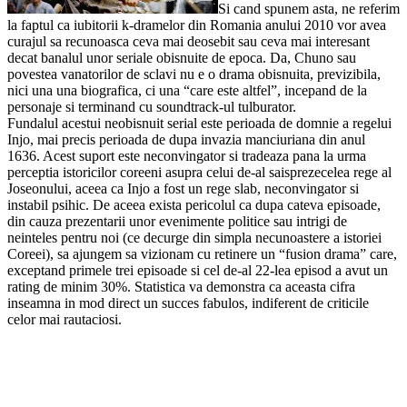
Si cand spunem asta, ne referim
la faptul ca iubitorii k-dramelor din Romania anului 2010 vor avea
curajul sa recunoasca ceva mai deosebit sau ceva mai interesant
decat banalul unor seriale obisnuite de epoca. Da, Chuno sau
povestea vanatorilor de sclavi nu e o drama obisnuita, previzibila,
nici una una biografica, ci una “care este altfel”, incepand de la
personaje si terminand cu soundtrack-ul tulburator.
Fundalul acestui neobisnuit serial este perioada de domnie a regelui
Injo, mai precis perioada de dupa invazia manciuriana din anul
1636. Acest suport este neconvingator si tradeaza pana la urma
perceptia istoricilor coreeni asupra celui de-al saisprezecelea rege al
Joseonului, aceea ca Injo a fost un rege slab, neconvingator si
instabil psihic. De aceea exista pericolul ca dupa cateva episoade,
din cauza prezentarii unor evenimente politice sau intrigi de
neinteles pentru noi (ce decurge din simpla necunoastere a istoriei
Coreei), sa ajungem sa vizionam cu retinere un “fusion drama” care,
exceptand primele trei episoade si cel de-al 22-lea episod a avut un
rating de minim 30%. Statistica va demonstra ca aceasta cifra
inseamna in mod direct un succes fabulos, indiferent de criticile
celor mai rautaciosi.