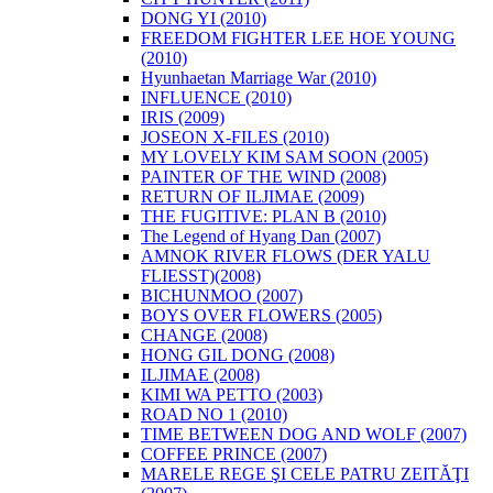
DONG YI (2010)
FREEDOM FIGHTER LEE HOE YOUNG
(2010)
Hyunhaetan Marriage War (2010)
INFLUENCE (2010)
IRIS (2009)
JOSEON X-FILES (2010)
MY LOVELY KIM SAM SOON (2005)
PAINTER OF THE WIND (2008)
RETURN OF ILJIMAE (2009)
THE FUGITIVE: PLAN B (2010)
The Legend of Hyang Dan (2007)
AMNOK RIVER FLOWS (DER YALU
FLIESST)(2008)
BICHUNMOO (2007)
BOYS OVER FLOWERS (2005)
CHANGE (2008)
HONG GIL DONG (2008)
ILJIMAE (2008)
KIMI WA PETTO (2003)
ROAD NO 1 (2010)
TIME BETWEEN DOG AND WOLF (2007)
COFFEE PRINCE (2007)
MARELE REGE ŞI CELE PATRU ZEITĂŢI