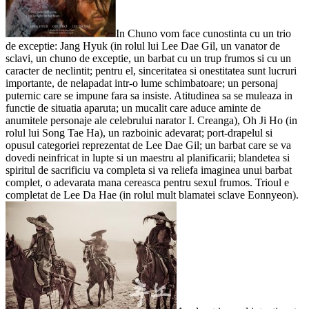
In Chuno vom face cunostinta cu un trio
de exceptie: Jang Hyuk (in rolul lui Lee Dae Gil, un vanator de
sclavi, un chuno de exceptie, un barbat cu un trup frumos si cu un
caracter de neclintit; pentru el, sinceritatea si onestitatea sunt lucruri
importante, de nelapadat intr-o lume schimbatoare; un personaj
puternic care se impune fara sa insiste. Atitudinea sa se muleaza in
functie de situatia aparuta; un mucalit care aduce aminte de
anumitele personaje ale celebrului narator I. Creanga), Oh Ji Ho (in
rolul lui Song Tae Ha), un razboinic adevarat; port-drapelul si
opusul categoriei reprezentat de Lee Dae Gil; un barbat care se va
dovedi neinfricat in lupte si un maestru al planificarii; blandetea si
spiritul de sacrificiu va completa si va reliefa imaginea unui barbat
complet, o adevarata mana cereasca pentru sexul frumos. Trioul e
completat de Lee Da Hae (in rolul mult blamatei sclave Eonnyeon).