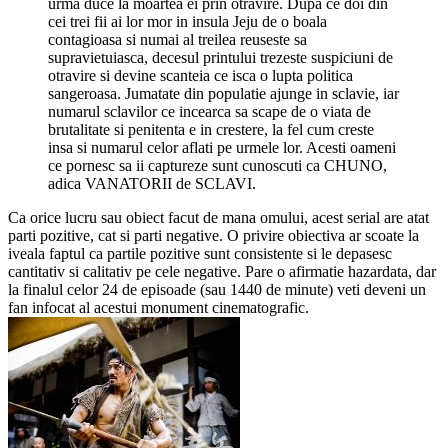
urma duce la moartea ei prin otravire. Dupa ce doi din
cei trei fii ai lor mor in insula Jeju de o boala
contagioasa si numai al treilea reuseste sa
supravietuiasca, decesul printului trezeste suspiciuni de
otravire si devine scanteia ce isca o lupta politica
sangeroasa. Jumatate din populatie ajunge in sclavie, iar
numarul sclavilor ce incearca sa scape de o viata de
brutalitate si penitenta e in crestere, la fel cum creste
insa si numarul celor aflati pe urmele lor. Acesti oameni
ce pornesc sa ii captureze sunt cunoscuti ca CHUNO,
adica VANATORII de SCLAVI.
Ca orice lucru sau obiect facut de mana omului, acest serial are atat
parti pozitive, cat si parti negative. O privire obiectiva ar scoate la
iveala faptul ca partile pozitive sunt consistente si le depasesc
cantitativ si calitativ pe cele negative. Pare o afirmatie hazardata, dar
la finalul celor 24 de episoade (sau 1440 de minute) veti deveni un
fan infocat al acestui monument cinematografic.