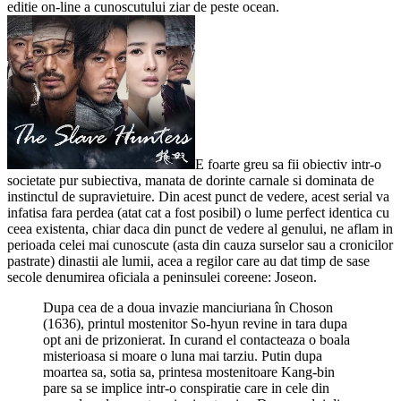
editie on-line a cunoscutului ziar de peste ocean.
E foarte greu sa fii obiectiv intr-o
societate pur subiectiva, manata de dorinte carnale si dominata de
instinctul de supravietuire. Din acest punct de vedere, acest serial va
infatisa fara perdea (atat cat a fost posibil) o lume perfect identica cu
ceea existenta, chiar daca din punct de vedere al genului, ne aflam in
perioada celei mai cunoscute (asta din cauza surselor sau a cronicilor
pastrate) dinastii ale lumii, acea a regilor care au dat timp de sase
secole denumirea oficiala a peninsulei coreene: Joseon.
Dupa cea de a doua invazie manciuriana în Choson
(1636), printul mostenitor So-hyun revine in tara dupa
opt ani de prizonierat. In curand el contacteaza o boala
misterioasa si moare o luna mai tarziu. Putin dupa
moartea sa, sotia sa, printesa mostenitoare Kang-bin
pare sa se implice intr-o conspiratie care in cele din