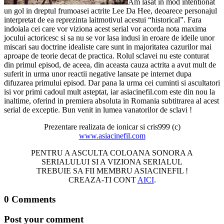
Am lasat in mod intentionat
un gol in dreptul frumoasei actrite Lee Da Hee, deoarece personajul
interpretat de ea reprezinta laitmotivul acestui “historical”. Fara
indoiala cei care vor viziona acest serial vor acorda nota maxima
jocului actoricesc si sa nu se vor lasa indusi in eroare de ideile unor
miscari sau doctrine idealiste care sunt in majoritatea cazurilor mai
aproape de teorie decat de practica. Rolul sclavei nu este conturat
din primul episod, de aceea, din aceasta cauza actrita a avut mult de
suferit in urma unor reactii negative lansate pe internet dupa
difuzarea primului episod. Dar pana la urma cei cuminti si ascultatori
isi vor primi cadoul mult asteptat, iar asiacinefil.com este din nou la
inaltime, oferind in premiera absoluta in Romania subtitrarea al acest
serial de exceptie. Bun venit in lumea vanatorilor de sclavi !
Prezentare realizata de ionicar si cris999 (c)
www.asiacinefil.com
PENTRU A ASCULTA COLOANA SONORA A
SERIALULUI SI A VIZIONA SERIALUL
TREBUIE SA FII MEMBRU ASIACINEFIL !
CREAZA-TI CONT
AICI
.
0 Comments
Post your comment