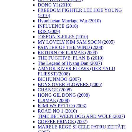
DONG YI (2010)
FREEDOM FIGHTER LEE HOE YOUNG
(2010)
Hyunhaetan Marriage War (2010)
INFLUENCE (2010)
IRIS (2009)
JOSEON X-FILES (2010)
MY LOVELY KIM SAM SOON (2005)
PAINTER OF THE WIND (2008)
RETURN OF ILJIMAE (2009)
THE FUGITIVE: PLAN B (2010)
The Legend of Hyang Dan (2007)
AMNOK RIVER FLOWS (DER YALU
FLIESST)(2008)
BICHUNMOO (2007)
BOYS OVER FLOWERS (2005)
CHANGE (2008)
HONG GIL DONG (2008)
ILJIMAE (2008)
KIMI WA PETTO (2003)
ROAD NO 1 (2010)
TIME BETWEEN DOG AND WOLF (2007)
COFFEE PRINCE (2007)
MARELE REGE ŞI CELE PATRU ZEITĂŢI