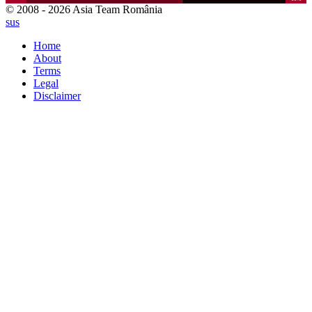
© 2008 - 2026 Asia Team România
sus
Home
About
Terms
Legal
Disclaimer