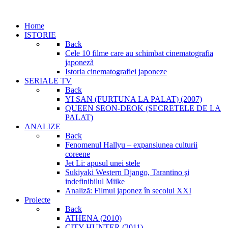
Home
ISTORIE
Back
Cele 10 filme care au schimbat cinematografia
japonezã
Istoria cinematografiei japoneze
SERIALE TV
Back
YI SAN (FURTUNA LA PALAT) (2007)
QUEEN SEON-DEOK (SECRETELE DE LA
PALAT)
ANALIZE
Back
Fenomenul Hallyu – expansiunea culturii
coreene
Jet Li: apusul unei stele
Sukiyaki Western Django, Tarantino şi
indefinibilul Miike
Analizã: Filmul japonez în secolul XXI
Proiecte
Back
ATHENA (2010)
CITY HUNTER (2011)