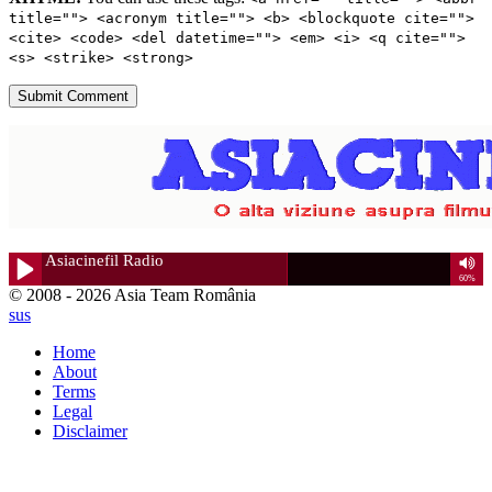
title=""> <acronym title=""> <b> <blockquote cite="">
<cite> <code> <del datetime=""> <em> <i> <q cite="">
<s> <strike> <strong>
© 2008 - 2026 Asia Team România
sus
Home
About
Terms
Legal
Disclaimer