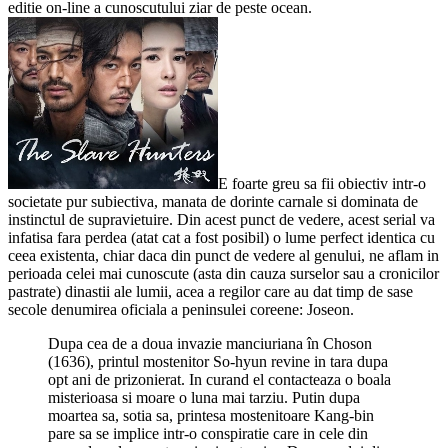
editie on-line a cunoscutului ziar de peste ocean.
E foarte greu sa fii obiectiv intr-o
societate pur subiectiva, manata de dorinte carnale si dominata de
instinctul de supravietuire. Din acest punct de vedere, acest serial va
infatisa fara perdea (atat cat a fost posibil) o lume perfect identica cu
ceea existenta, chiar daca din punct de vedere al genului, ne aflam in
perioada celei mai cunoscute (asta din cauza surselor sau a cronicilor
pastrate) dinastii ale lumii, acea a regilor care au dat timp de sase
secole denumirea oficiala a peninsulei coreene: Joseon.
Dupa cea de a doua invazie manciuriana în Choson
(1636), printul mostenitor So-hyun revine in tara dupa
opt ani de prizonierat. In curand el contacteaza o boala
misterioasa si moare o luna mai tarziu. Putin dupa
moartea sa, sotia sa, printesa mostenitoare Kang-bin
pare sa se implice intr-o conspiratie care in cele din