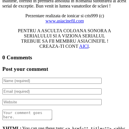
inaltime, oferind in premiera absoluta in Romania subtitrarea al acest
serial de exceptie. Bun venit in lumea vanatorilor de sclavi !
Prezentare realizata de ionicar si cris999 (c)
www.asiacinefil.com
PENTRU A ASCULTA COLOANA SONORA A
SERIALULUI SI A VIZIONA SERIALUL
TREBUIE SA FII MEMBRU ASIACINEFIL !
CREAZA-TI CONT
AICI
.
0 Comments
Post your comment
XHTML:
You can use these tags:
<a href="" title=""> <abbr