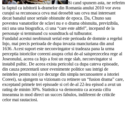
Si cand spunem asta, ne referim
la faptul ca iubitorii k-dramelor din Romania anului 2010 vor avea
curajul sa recunoasca ceva mai deosebit sau ceva mai interesant
decat banalul unor seriale obisnuite de epoca. Da, Chuno sau
povestea vanatorilor de sclavi nu e o drama obisnuita, previzibila,
nici una una biografica, ci una “care este altfel”, incepand de la
personaje si terminand cu soundtrack-ul tulburator.
Fundalul acestui neobisnuit serial este perioada de domnie a regelui
Injo, mai precis perioada de dupa invazia manciuriana din anul
1636. Acest suport este neconvingator si tradeaza pana la urma
perceptia istoricilor coreeni asupra celui de-al saisprezecelea rege al
Joseonului, aceea ca Injo a fost un rege slab, neconvingator si
instabil psihic. De aceea exista pericolul ca dupa cateva episoade,
din cauza prezentarii unor evenimente politice sau intrigi de
neinteles pentru noi (ce decurge din simpla necunoastere a istoriei
Coreei), sa ajungem sa vizionam cu retinere un “fusion drama” care,
exceptand primele trei episoade si cel de-al 22-lea episod a avut un
rating de minim 30%. Statistica va demonstra ca aceasta cifra
inseamna in mod direct un succes fabulos, indiferent de criticile
celor mai rautaciosi.