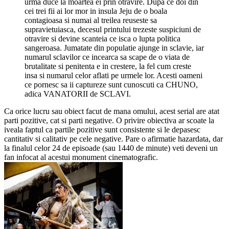
urma duce la moartea ei prin otravire. Dupa ce doi din
cei trei fii ai lor mor in insula Jeju de o boala
contagioasa si numai al treilea reuseste sa
supravietuiasca, decesul printului trezeste suspiciuni de
otravire si devine scanteia ce isca o lupta politica
sangeroasa. Jumatate din populatie ajunge in sclavie, iar
numarul sclavilor ce incearca sa scape de o viata de
brutalitate si penitenta e in crestere, la fel cum creste
insa si numarul celor aflati pe urmele lor. Acesti oameni
ce pornesc sa ii captureze sunt cunoscuti ca CHUNO,
adica VANATORII de SCLAVI.
Ca orice lucru sau obiect facut de mana omului, acest serial are atat
parti pozitive, cat si parti negative. O privire obiectiva ar scoate la
iveala faptul ca partile pozitive sunt consistente si le depasesc
cantitativ si calitativ pe cele negative. Pare o afirmatie hazardata, dar
la finalul celor 24 de episoade (sau 1440 de minute) veti deveni un
fan infocat al acestui monument cinematografic.