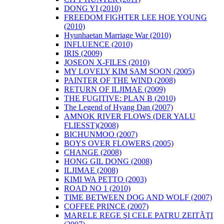
DONG YI (2010)
FREEDOM FIGHTER LEE HOE YOUNG
(2010)
Hyunhaetan Marriage War (2010)
INFLUENCE (2010)
IRIS (2009)
JOSEON X-FILES (2010)
MY LOVELY KIM SAM SOON (2005)
PAINTER OF THE WIND (2008)
RETURN OF ILJIMAE (2009)
THE FUGITIVE: PLAN B (2010)
The Legend of Hyang Dan (2007)
AMNOK RIVER FLOWS (DER YALU
FLIESST)(2008)
BICHUNMOO (2007)
BOYS OVER FLOWERS (2005)
CHANGE (2008)
HONG GIL DONG (2008)
ILJIMAE (2008)
KIMI WA PETTO (2003)
ROAD NO 1 (2010)
TIME BETWEEN DOG AND WOLF (2007)
COFFEE PRINCE (2007)
MARELE REGE ŞI CELE PATRU ZEITĂŢI