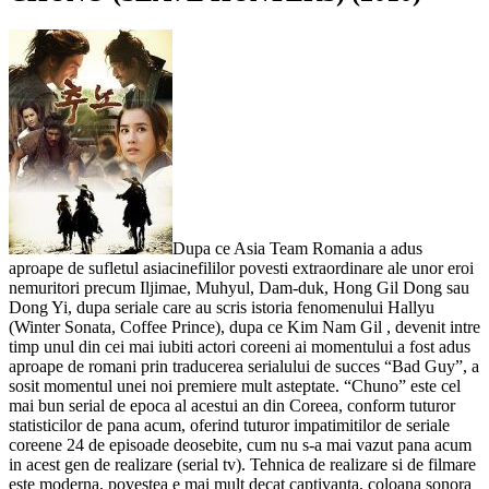
Dupa ce Asia Team Romania a adus
aproape de sufletul asiacinefililor povesti extraordinare ale unor eroi
nemuritori precum Iljimae, Muhyul, Dam-duk, Hong Gil Dong sau
Dong Yi, dupa seriale care au scris istoria fenomenului Hallyu
(Winter Sonata, Coffee Prince), dupa ce Kim Nam Gil , devenit intre
timp unul din cei mai iubiti actori coreeni ai momentului a fost adus
aproape de romani prin traducerea serialului de succes “Bad Guy”, a
sosit momentul unei noi premiere mult asteptate. “Chuno” este cel
mai bun serial de epoca al acestui an din Coreea, conform tuturor
statisticilor de pana acum, oferind tuturor impatimitilor de seriale
coreene 24 de episoade deosebite, cum nu s-a mai vazut pana acum
in acest gen de realizare (serial tv). Tehnica de realizare si de filmare
este moderna, povestea e mai mult decat captivanta, coloana sonora