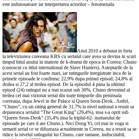
este induiosatoare iar interpretarea actorilor – fenomenala.
Anul 2010 a debutat in forta
la televiziunea coreeana KBS cu serialul care avea sa devina in scurt
timpul hitul anului in materie de k-drama de epoca in Coreea: Chuno
(cunoscut cu titlul international de Slave Hunters). Asteptarile de la
acest serial au fost foarte mari, iar ratingurile inregistrate inca de la
primele episoade le confirma: 22,9% dupa primul episod, 24,8% al
doilea si 27,2 al treilea episod. De la episodul 4 pana la ultimul
episod (24) ratingul nu a mai scazut sub 30%, Chuno devenind al
treilea cel mai vizionat serial din toate timpurile din peninsula
coreeana, dupa Jewel in the Palace si Queen Seon-Deok.. Astfel,
“Chuno”, cu un rating general de 31,7% la nivel national a reusit sa
depaseasca serialul “The Great King” (29,4%), insa s-a oprit sub
“Queen Seon-Deok” (35,4% insa la triplul-62- numarului de
episoade pe care il are Chuno.). Nici Dong Yi, cel mai in voga si
urmarit serial ce se difuzeaza actualmente in Coreea, nu a reusit sa se
ridice la nivelul ratingului lui Chuno, care ramane, indiscutabil,