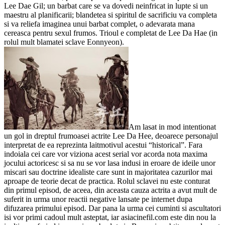
Lee Dae Gil; un barbat care se va dovedi neinfricat in lupte si un
maestru al planificarii; blandetea si spiritul de sacrificiu va completa
si va reliefa imaginea unui barbat complet, o adevarata mana
cereasca pentru sexul frumos. Trioul e completat de Lee Da Hae (in
rolul mult blamatei sclave Eonnyeon).
Am lasat in mod intentionat
un gol in dreptul frumoasei actrite Lee Da Hee, deoarece personajul
interpretat de ea reprezinta laitmotivul acestui “historical”. Fara
indoiala cei care vor viziona acest serial vor acorda nota maxima
jocului actoricesc si sa nu se vor lasa indusi in eroare de ideile unor
miscari sau doctrine idealiste care sunt in majoritatea cazurilor mai
aproape de teorie decat de practica. Rolul sclavei nu este conturat
din primul episod, de aceea, din aceasta cauza actrita a avut mult de
suferit in urma unor reactii negative lansate pe internet dupa
difuzarea primului episod. Dar pana la urma cei cuminti si ascultatori
isi vor primi cadoul mult asteptat, iar asiacinefil.com este din nou la