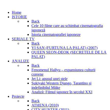
Home
ISTORIE
Back
Cele 10 filme care au schimbat cinematografia
japonezã
Istoria cinematografiei japoneze
SERIALE TV
Back
YI SAN (FURTUNA LA PALAT) (2007)
QUEEN SEON-DEOK (SECRETELE DE LA
PALAT)
ANALIZE
Back
Fenomenul Hallyu – expansiunea culturii
coreene
Jet Li: apusul unei stele
Sukiyaki Western Django, Tarantino şi
indefinibilul Miike
Analizã: Filmul japonez în secolul XXI
Proiecte
Back
ATHENA (2010)
CITY HUNTER (2011)