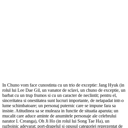
In Chuno vom face cunostinta cu un trio de exceptie: Jang Hyuk (in
rolul lui Lee Dae Gil, un vanator de sclavi, un chuno de exceptie, un
barbat cu un trup frumos si cu un caracter de neclintit; pentru el,
sinceritatea si onestitatea sunt lucruri importante, de nelapadat intr-o
lume schimbatoare; un personaj puternic care se impune fara sa
insiste. Atitudinea sa se muleaza in functie de situatia aparuta; un
mucalit care aduce aminte de anumitele personaje ale celebrului
narator I. Creanga), Oh Ji Ho (in rolul lui Song Tae Ha), un
razboinic adevarat; port-drapelul si opusul categoriei reprezentat de